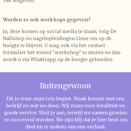
vak lesgeven.
Worden er ook workhops gegeven?
Ja, deze komen op social media te staan, volg De
Nailshop en nagelopleidingen Lisse om op de
hoogte te blijven. U mag ook via het contact
formulier het woord "workshop" te sturen en dan
wordt u via Whattsapp op de hoogte gehouden.
Buitengewoon
Dit is waar onze reis begint. Maak kennis met ons
bedrijf en wat we doen. Wij staan voor kwaliteit en
goede service. Sluit je aan, terwijl we samen groeien
en succesvol worden. We zijn blij dat je hier bent om
deel uit te maken van ons verhaal.