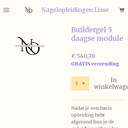
Ga
Nagelopleidingen
Lisse
direct
naar
de
Buildergel 5
hoofdinhoud
daagse module
€ 540,70
GRATIS verzending
In
winkelwag
Nadat je een basis
opleiding hebt
afgerond kun je de