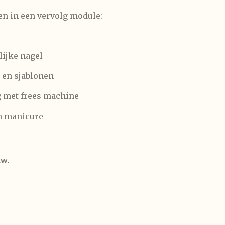
sen in een vervolg module:
lijke nagel
 en sjablonen
g met frees machine
h manicure
tw.