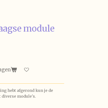
daagse module
agen
ding hebt afgerond kun je de
 diverse module's.