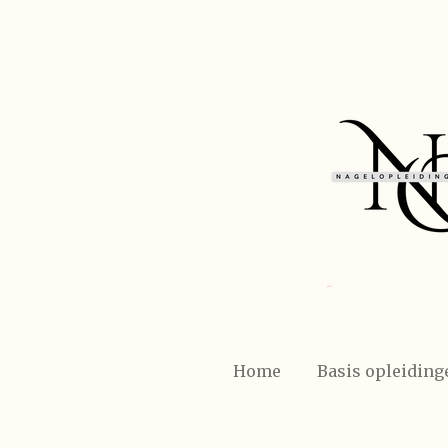
Ga
direct
naar
de
hoofdinhoud
Home
Basis opleiding