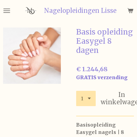
Ga
Nagelopleidingen
Lisse
direct
naar
de
Basis opleiding
hoofdinhoud
Easygel 8
dagen
€ 1.244,68
GRATIS verzending
In
winkelwag
Basisopleiding
Easygel nagels | 8